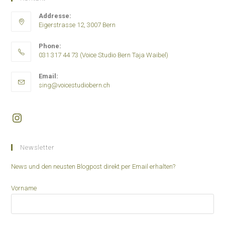
Addresse:
Eigerstrasse 12, 3007 Bern
Phone:
031 317 44 73 (Voice Studio Bern Taja Waibel)
Opens
Email:
in
Opens
sing@voicestudiobern.ch
your
in
application
your
application
Instagram
Newsletter
News und den neusten Blogpost direkt per Email erhalten?
Vorname