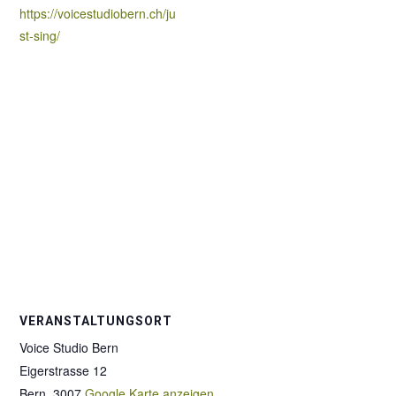
https://voicestudiobern.ch/ju
st-sing/
VERANSTALTUNGSORT
Voice Studio Bern
Eigerstrasse 12
Bern
,
3007
Google Karte anzeigen