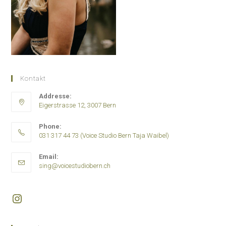
Kontakt
Addresse:
Eigerstrasse 12, 3007 Bern
Phone:
031 317 44 73 (Voice Studio Bern Taja Waibel)
Opens
Email:
in
Opens
sing@voicestudiobern.ch
your
in
application
your
application
Instagram