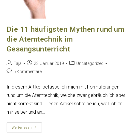
Die 11 häufigsten Mythen rund um
die Atemtechnik im
Gesangsunterricht
Beitrags-
Beitrag
Beitrags-
Taja
23. Januar 2019
Uncategorized
Autor:
veröffentlicht:
Kategorie:
Beitrags-
5 Kommentare
Kommentare:
In diesem Artikel befasse ich mich mit Formulierungen
rund um die Atemtechnik, welche zwar gebräuchlich aber
nicht korrekt sind. Diesen Artikel schreibe ich, weil ich an
mir selber und an…
Die
Weiterlesen
11