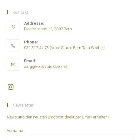
Kontakt
Addresse:
Eigerstrasse 12, 3007 Bern
Phone:
031 317 44 73 (Voice Studio Bern Taja Waibel)
Opens
Email:
in
Opens
sing@voicestudiobern.ch
your
in
application
your
application
Instagram
Newsletter
News und den neusten Blogpost direkt per Email erhalten?
Vorname