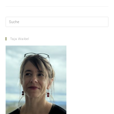
Häufigsten
Mythen
Rund
Um
Die
Atemtechnik
Im
Gesangsunterricht
Taja Waibel